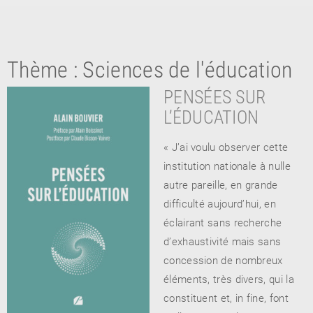
Thème :
Sciences de l'éducation
PENSÉES SUR
L’ÉDUCATION
« J’ai voulu observer cette
RETOUR
institution nationale à nulle
RETOUR
RETOUR
autre pareille, en grande
difficulté aujourd’hui, en
éclairant sans recherche
À PARAÎTRE
d’exhaustivité mais sans
concession de nombreux
AVIS
A LA UNE
éléments, très divers, qui la
constituent et, in fine, font
NOUVEAUTÉS