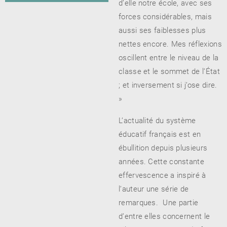
d’elle notre école, avec ses
forces considérables, mais
aussi ses faiblesses plus
nettes encore. Mes réflexions
RENCONTRE AVEC…
REVUE DE PRESSE
TOUT LE CATALOGUE
oscillent entre le niveau de la
classe et le sommet de l’État
; et inversement si j’ose dire.
»
L’actualité du système
éducatif français est en
ébullition depuis plusieurs
années. Cette constante
effervescence a inspiré à
l’auteur une série de
remarques. Une partie
d’entre elles concernent le