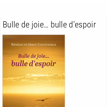
Bulle de joie… bulle d’espoir
RETOUR
RETOUR
RETOUR
À PARAÎTRE
AVIS
A LA UNE
NOUVEAUTÉS