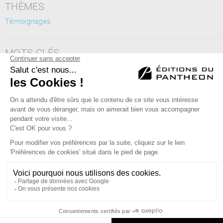
THÈMES
Témoignages
MOTS CLÉS
Autisme, CLIS TED, institut médico-éducatif, ESAT, autonomie,
handicap
Éditions du Panthéon - 12, rue Antoine Bourdelle
75015 Paris
01 43 71 14 72
FAQ
LIBRAIRIES
MENTIONS LÉGALES
CONTACT