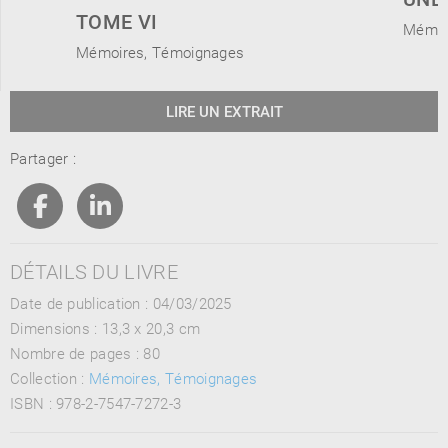
TOME VI
Mémoi
Mémoires, Témoignages
LIRE UN EXTRAIT
Partager :
DÉTAILS DU LIVRE
Date de publication : 04/03/2025
Dimensions :
13,3 x 20,3 cm
Nombre de pages :
80
Collection :
Mémoires, Témoignages
ISBN :
978-2-7547-7272-3