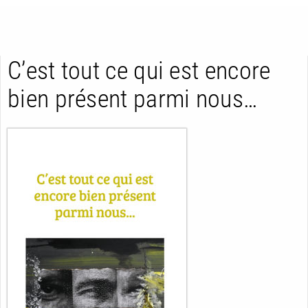
C’est tout ce qui est encore
bien présent parmi nous…
RETOUR
RETOUR
RETOUR
À PARAÎTRE
AVIS
A LA UNE
NOUVEAUTÉS