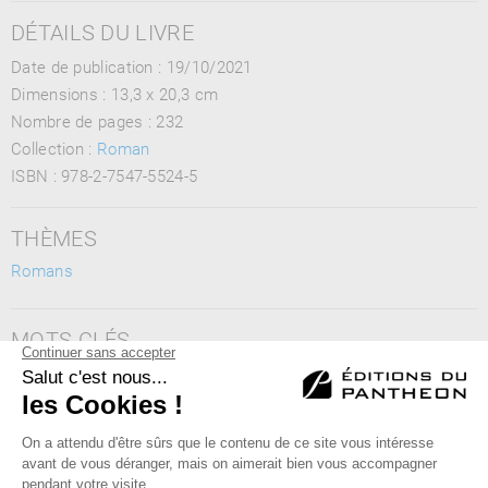
DÉTAILS DU LIVRE
Date de publication : 19/10/2021
Dimensions :
13,3 x 20,3 cm
Nombre de pages :
232
Collection :
Roman
ISBN :
978-2-7547-5524-5
THÈMES
Romans
MOTS CLÉS
tolérance, différence, Haïti, Paris, société, social, roman, conte
philosophique, racisme, sociologie, amour, entraide
Éditions du Panthéon - 12, rue Antoine Bourdelle