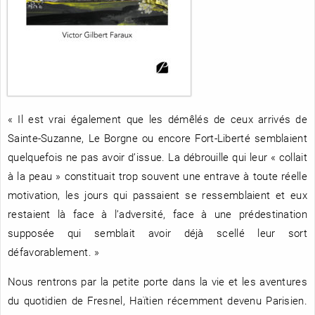
RENCONTRE AVEC…
REVUE DE PRESSE
TOUT LE CATALOGUE
« Il est vrai également que les démêlés de ceux arrivés de
Sainte-Suzanne, Le Borgne ou encore Fort-Liberté semblaient
quelquefois ne pas avoir d’issue. La débrouille qui leur « collait
à la peau » constituait trop souvent une entrave à toute réelle
motivation, les jours qui passaient se ressemblaient et eux
restaient là face à l’adversité, face à une prédestination
supposée qui semblait avoir déjà scellé leur sort
défavorablement. »
Nous rentrons par la petite porte dans la vie et les aventures
du quotidien de Fresnel, Haïtien récemment devenu Parisien.