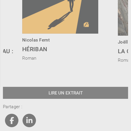
Nicolas Fernt
Joêlle
HÉRIBAN
EAU :
LA 
Roman
Roma
LIRE UN EXTRAIT
Partager :