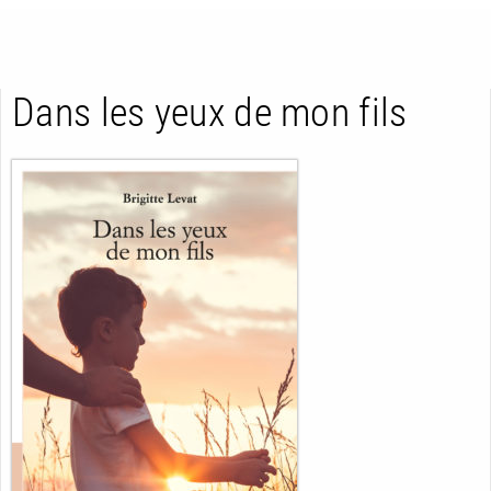
Dans les yeux de mon fils
RETOUR
RETOUR
RETOUR
À PARAÎTRE
AVIS
A LA UNE
NOUVEAUTÉS