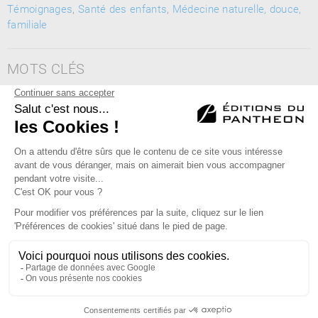
Témoignages
,
Santé des enfants
,
Médecine naturelle, douce,
familiale
MOTS CLÉS
Maladie de Leber, neuropathie optique d'origine génétique,
aveugle, enfance, médecine, hopital, maladie, vue, optique,
neurologie, combat, guérison
Éditions du Panthéon - 12, rue Antoine Bourdelle
75015 Paris
01 43 71 14 72
FAQ
LIBRAIRIES
MENTIONS LÉGALES
CONTACT