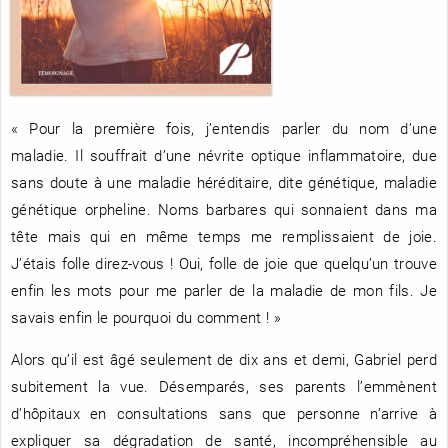
RENCONTRE AVEC…
REVUE DE PRESSE
TOUT LE CATALOGUE
« Pour la première fois, j’entendis parler du nom d’une
maladie. Il souffrait d’une névrite optique inflammatoire, due
sans doute à une maladie héréditaire, dite génétique, maladie
génétique orpheline. Noms barbares qui sonnaient dans ma
tête mais qui en même temps me remplissaient de joie.
J’étais folle direz-vous ! Oui, folle de joie que quelqu’un trouve
enfin les mots pour me parler de la maladie de mon fils. Je
savais enfin le pourquoi du comment ! »
Alors qu’il est âgé seulement de dix ans et demi, Gabriel perd
subitement la vue. Désemparés, ses parents l’emmènent
d’hôpitaux en consultations sans que personne n’arrive à
expliquer sa dégradation de santé, incompréhensible au