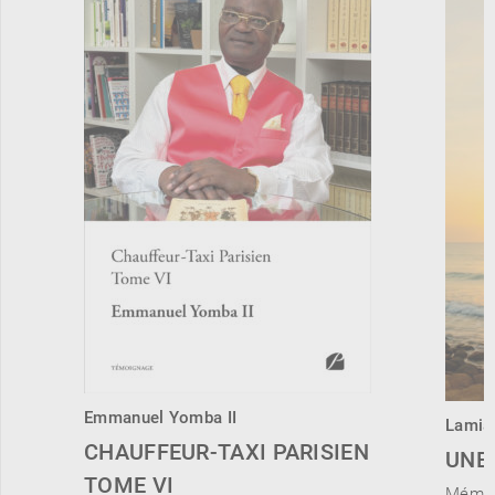
Emmanuel Yomba II
Lamia
CHAUFFEUR-TAXI PARISIEN
UNE 
TOME VI
Mémoi