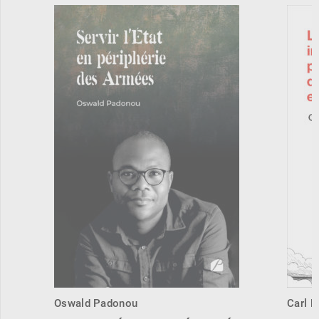
Oswald Padonou
Carl 