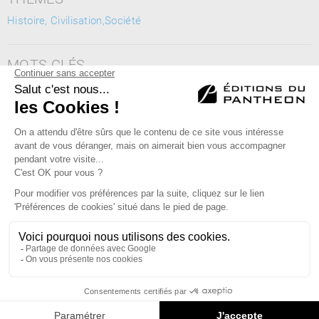
Histoire, Civilisation,Société
MOTS CLÉS
malaise identitaire, roman national, mondialisation, destin
commun
Éditions du Panthéon - 12, rue Antoine Bourdelle
75015 Paris
01 43 71 14 72
FAQ
LIBRAIRIES
MENTIONS LÉGALES
CONTACT