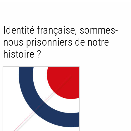
Identité française, sommes-
nous prisonniers de notre
histoire ?
RETOUR
RETOUR
RETOUR
À PARAÎTRE
AVIS
A LA UNE
NOUVEAUTÉS