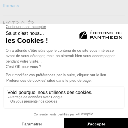
Romans
MOTS CLÉS
philosophie, révolution, amour, guerre, violence, identité,
romance
Éditions du Panthéon - 12, rue Antoine Bourdelle
75015 Paris
01 43 71 14 72
FAQ
LIBRAIRIES
MENTIONS LÉGALES
CONTACT