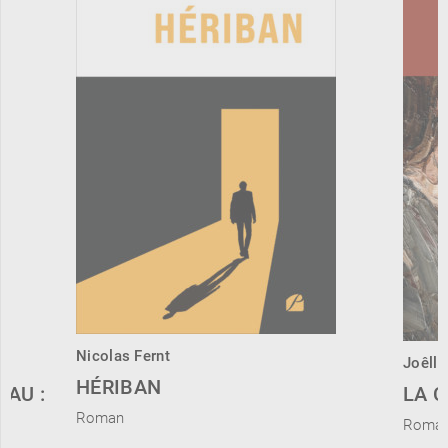
Nicolas Fernt
Joêlle
HÉRIBAN
EAU :
LA 
Roman
Roma