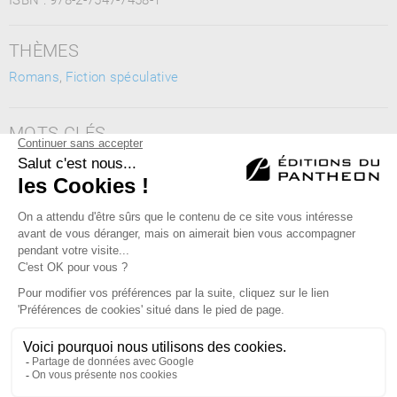
THÈMES
Romans
,
Fiction spéculative
MOTS CLÉS
fantastique, quête familiale, mystère, voyage dans le temps,
rédemption, surnaturel
Éditions du Panthéon - 12, rue Antoine Bourdelle
75015 Paris
01 43 71 14 72
FAQ
LIBRAIRIES
MENTIONS LÉGALES
CONTACT