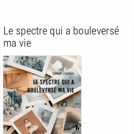
Le spectre qui a bouleversé
ma vie
RETOUR
RETOUR
RETOUR
À PARAÎTRE
AVIS
A LA UNE
NOUVEAUTÉS