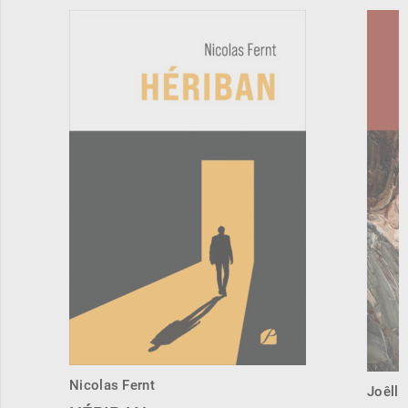
Nicolas Fernt
Joêlle