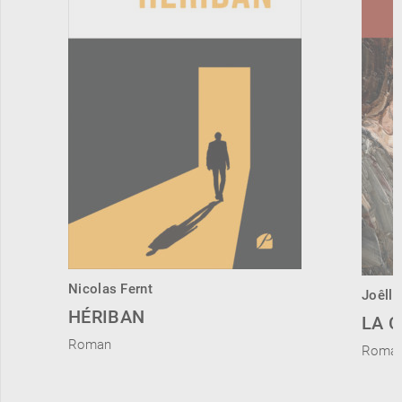
Nicolas Fernt
Joêlle
HÉRIBAN
LA 
Roman
Roma