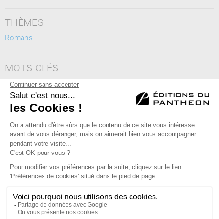
THÈMES
Romans
MOTS CLÉS
artisan boulanger, boulangerie, boulangerie artisanale, fournil,
levain, pain vivant, lien social, pétrissage, farine, savoir-faire,
pâton, viennoiseries
Éditions du Panthéon - 12, rue Antoine Bourdelle
75015 Paris
01 43 71 14 72
FAQ
LIBRAIRIES
MENTIONS LÉGALES
CONTACT