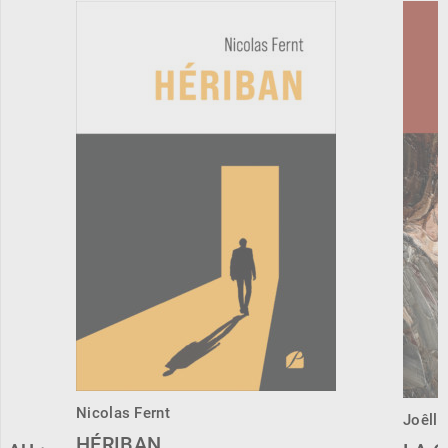
Nicolas Fernt
Joêlle
HÉRIBAN