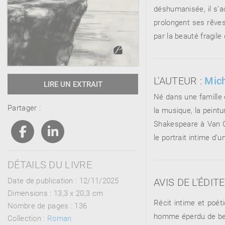
déshumanisée, il s’ac
prolongent ses rêves
par la beauté fragil
RENCONTRE AVEC…
REVUE DE PRESSE
TOUT LE CATALOGUE
L'AUTEUR :
Mich
LIRE UN EXTRAIT
Né dans une famille o
Partager :
la musique, la peintu
Shakespeare à Van Go
le portrait intime d
DÉTAILS DU LIVRE
Date de publication : 12/11/2025
AVIS DE L'ÉDIT
Dimensions :
13,3 x 20,3 cm
Récit intime et poét
Nombre de pages :
136
homme éperdu de beau
Collection :
Roman