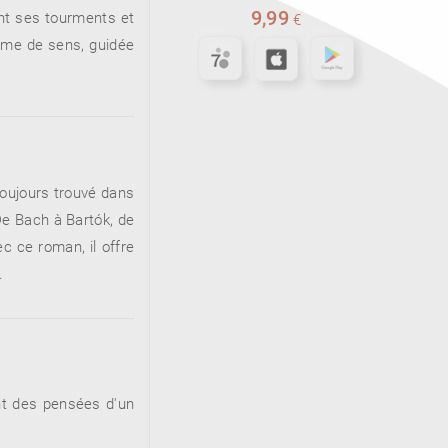
9,99
sent ses tourments et
€
time de sens, guidée
 toujours trouvé dans
 De Bach à Bartók, de
c ce roman, il offre
.
ent des pensées d'un