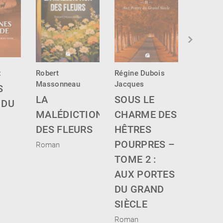
z
Robert
Régine Dubois
Muriel B
Massonneau
Jacques
Matton
S
LA
SOUS LE
LE BR
 DU
MALÉDICTION
CHARME DES
TAMB
DES FLEURS
HÊTRES
Roman
POURPRES –
Roman
TOME 2 :
AUX PORTES
DU GRAND
SIÈCLE
Roman