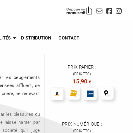
LITÉS
DISTRIBUTION
CONTACT
PRIX PAPIER :
(PRIX TTC)
par les beuglements
15,90
€
pensées affluent, se
 prière, ne recevant
par les blessures du
se laisse hanter par
PRIX NUMÉRIQUE :
société qu’il juge
(PRIX TTC)