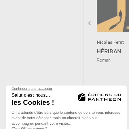
Dominique
Sydney Degrendel
Nicolas Fernt
Everaert
LES ÂMES
HÉRIBAN
DUNKERQUE-
ISOLÉES –
Roman
HOLLYWOOD
TOME 2 –
Roman
SONGE,
SPLEEN ET
SIMULACRE
Roman