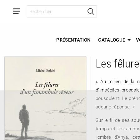
PRÉSENTATION
CATALOGUE
V
Les fêlur
RETOUR
RETOUR
RETOUR
« Au milieu de la n
d’imbéciles probable
bousculent. Le préno
À PARAÎTRE
aucune réponse. »
Sur le fil de ses so
AVIS
A LA UNE
temps et les amours 
l’ombre d’Anya, ce
NOUVEAUTÉS