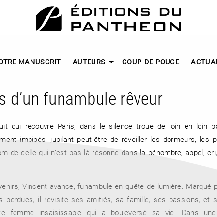
OTRE MANUSCRIT
AUTEURS
COUP DE POUCE
ACTUA
es d’un funambule rêveur
uit qui recouvre Paris, dans le silence troué de loin en loin 
ment imbibés, jubilant peut-être de réveiller les dormeurs, les 
m de celle qui n’est pas là résonne dans la pénombre, appel, cri,
uvenirs, Vincent avance, funambule en quête de lumière. Marqué 
perdues, il revisite ses amitiés, sa famille, ses passions, et 
tte femme insaisissable qui a bouleversé sa vie. Dans une 