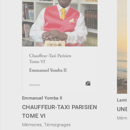
Emmanuel Yomba II
Lamia
CHAUFFEUR-TAXI PARISIEN
UNE 
TOME VI
Mémoi
Mémoires, Témoignages