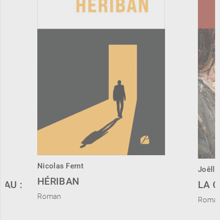
Nicolas Fernt
Joêlle
HÉRIBAN
EAU :
LA 
Roman
Roma