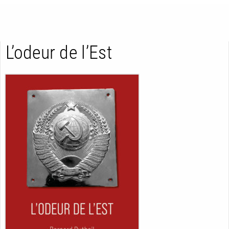
L’odeur de l’Est
RETOUR
RETOUR
RETOUR
À PARAÎTRE
AVIS
A LA UNE
NOUVEAUTÉS