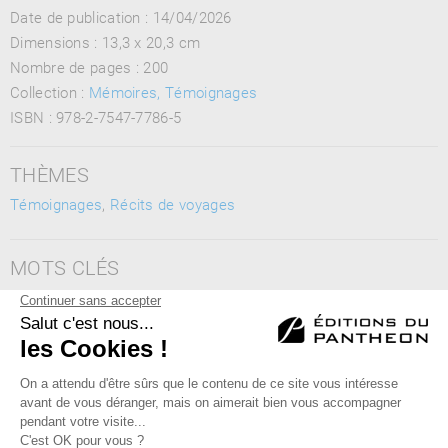
Date de publication : 14/04/2026
Dimensions :
13,3 x 20,3 cm
Nombre de pages :
200
Collection :
Mémoires, Témoignages
ISBN :
978-2-7547-7786-5
THÈMES
Témoignages
,
Récits de voyages
MOTS CLÉS
Rideau de fer, Europe de l'Est, Union soviétique, Guerre froide,
communisme, totalitarisme, Ukraine, Russie, URSS,
Tchécoslovaquie, Prague, récit de voyages, Mort rouge
Éditions du Panthéon - 12, rue Antoine Bourdelle
75015 Paris