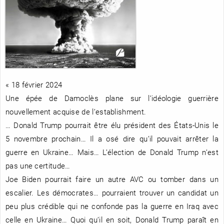
RENCONTRE AVEC…
REVUE DE PRESSE
TOUT LE CATALOGUE
« 18 février 2024
Une épée de Damoclès plane sur l’idéologie guerrière
nouvellement acquise de l’establishment.
… Donald Trump pourrait être élu président des États-Unis le
5 novembre prochain… Il a osé dire qu’il pouvait arrêter la
guerre en Ukraine… Mais… L’élection de Donald Trump n’est
pas une certitude…
Joe Biden pourrait faire un autre AVC ou tomber dans un
escalier. Les démocrates… pourraient trouver un candidat un
peu plus crédible qui ne confonde pas la guerre en Iraq avec
celle en Ukraine… Quoi qu’il en soit, Donald Trump paraît en