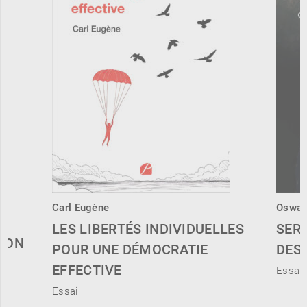
Carl Eugène
Oswal
LES LIBERTÉS INDIVIDUELLES
SERV
TION
POUR UNE DÉMOCRATIE
DES
EFFECTIVE
Essai
Essai