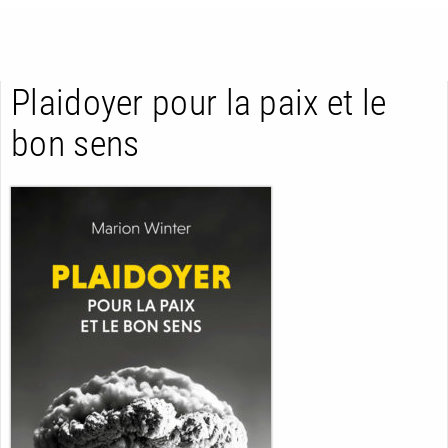
Plaidoyer pour la paix et le
bon sens
RETOUR
RETOUR
RETOUR
À PARAÎTRE
AVIS
A LA UNE
NOUVEAUTÉS