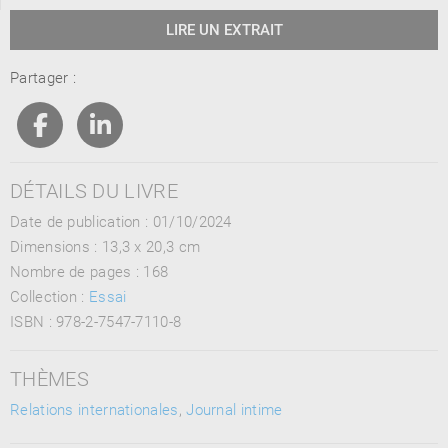
LIRE UN EXTRAIT
Partager :
DÉTAILS DU LIVRE
Date de publication : 01/10/2024
Dimensions :
13,3 x 20,3 cm
Nombre de pages :
168
Collection :
Essai
ISBN :
978-2-7547-7110-8
THÈMES
Relations internationales
,
Journal intime