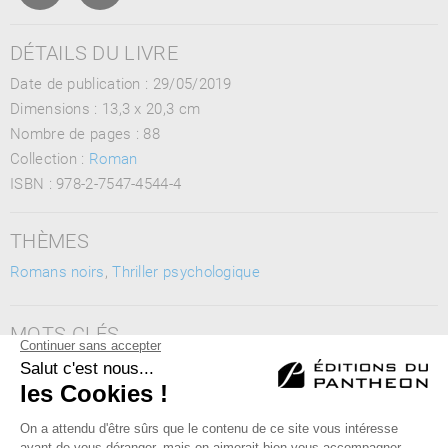
DÉTAILS DU LIVRE
Date de publication : 29/05/2019
Dimensions :
13,3 x 20,3 cm
Nombre de pages :
88
Collection :
Roman
ISBN :
978-2-7547-4544-4
THÈMES
Romans noirs
,
Thriller psychologique
MOTS CLÉS
trahison, amour, passion, enquête, couple, idylle, infidélité,
roman, sexe, journal intime