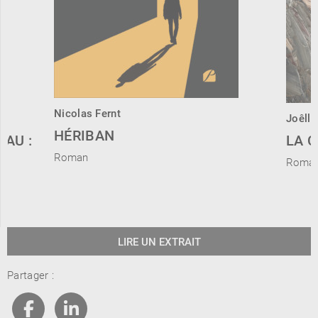
Nicolas Fernt
Joêlle
HÉRIBAN
EAU :
LA 
Roman
Roma
LIRE UN EXTRAIT
Partager :