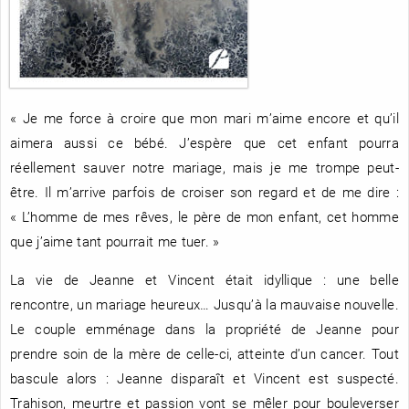
RENCONTRE AVEC…
REVUE DE PRESSE
TOUT LE CATALOGUE
« Je me force à croire que mon mari m’aime encore et qu’il
aimera aussi ce bébé. J’espère que cet enfant pourra
réellement sauver notre mariage, mais je me trompe peut-
être. Il m’arrive parfois de croiser son regard et de me dire :
« L’homme de mes rêves, le père de mon enfant, cet homme
que j’aime tant pourrait me tuer. »
La vie de Jeanne et Vincent était idyllique : une belle
rencontre, un mariage heureux… Jusqu’à la mauvaise nouvelle.
Le couple emménage dans la propriété de Jeanne pour
prendre soin de la mère de celle-ci, atteinte d’un cancer. Tout
bascule alors : Jeanne disparaît et Vincent est suspecté.
Trahison, meurtre et passion vont se mêler pour bouleverser