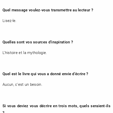
Quel message voulez-vous transmettre au lecteur ?
Lisez-le.
RENCONTRE AVEC…
REVUE DE PRESSE
TOUT LE CATALOGUE
Quelles sont vos sources d’inspiration ?
L’histoire et la mythologie.
Quel est le livre qui vous a donné envie d’écrire ?
Aucun, c’est un besoin.
Si vous deviez vous décrire en trois mots, quels seraient-ils
?