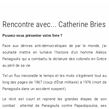
Rencontre avec... Catherine Bries
Pouvez-vous présenter votre livre ?
Face aux dérives anti-démocratiques de par le monde, j’ai
souhaité mettre en lumière l’histoire d’un homme Alekos
RETOUR
Panagoulis qui a combattu la dictature des colonels en Grèce
RETOUR
RETOUR
au péril de sa vie.
Tel un flux inexorable le temps et les mots s’égrènent tout au
À PARAÎTRE
long des pages de 1967 (coup d’État militaire) à 1976 (mort de
Panagoulis dans un accident suspect).
AVIS
A LA UNE
Le récit est court et reprend les grandes étapes de son
combat : attentat de Panagoulis contre Papadopoulos, ses
NOUVEAUTÉS