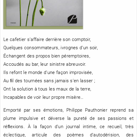
RENCONTRE AVEC…
REVUE DE PRESSE
TOUT LE CATALOGUE
Le cafetier s’affaire derrière son comptoir,
Quelques consommateurs, ivrognes d’un soir,
Échangent des propos bien péremptoires,
Accoudés au bar, leur sinistre abreuvoir.
Ils refont le monde d’une façon improvisée,
Au ﬁl des tournées sans jamais s’en lasser ;
Ont la solution à tous les maux de la terre,
Incapables de voir leur propre misère…
Emporté par ses émotions, Philippe Pauthonier reprend sa
plume impulsive et déverse la pureté de ses passions et
réﬂexions. À la façon d’un journal intime, ce recueil, très
éclectique, articule des poèmes d’autodérision, des