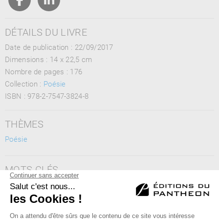
DÉTAILS DU LIVRE
Date de publication : 22/09/2017
Dimensions :
14 x 22,5 cm
Nombre de pages :
176
Collection :
Poésie
ISBN :
978-2-7547-3824-8
THÈMES
Poésie
MOTS CLÉS
Poésie, Amour, Monde, Métaphysique, Astronomie, Famille,
Couple, Émotions, Sensibilité