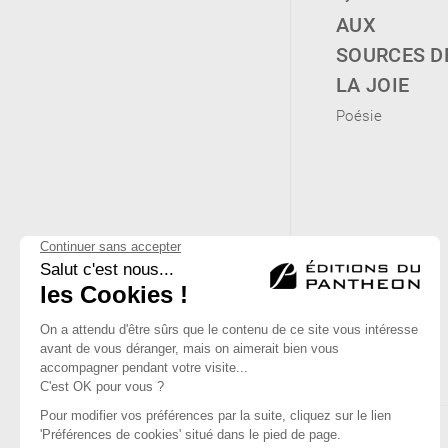
AUX
SOURCES D
LA JOIE
Poésie
Nathalie Maurais
Jean-François
Calvat
UN VERTIGE
ATTENTE
SANS NOM
REPRÉSAILLES
Poésie
Poésie