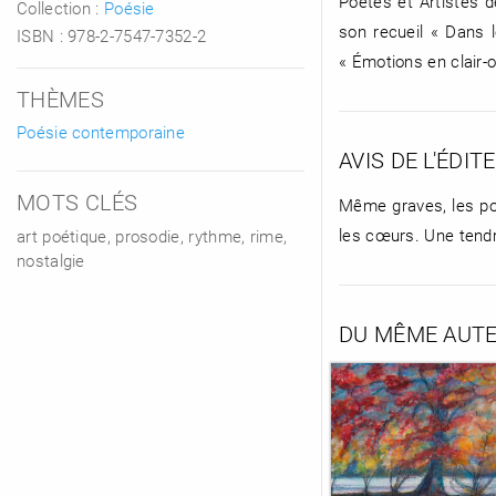
Poètes et Artistes 
Collection :
Poésie
son recueil « Dans 
ISBN :
978-2-7547-7352-2
« Émotions en clair-
THÈMES
Poésie contemporaine
AVIS DE L'ÉDIT
MOTS CLÉS
Même graves, les poè
les cœurs. Une tend
art poétique, prosodie, rythme, rime,
nostalgie
DU MÊME AUT