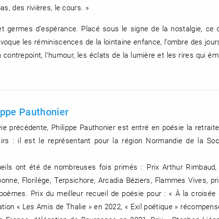
s, des rivières, le cours. »
 et germes d’espérance. Placé sous le signe de la nostalgie, ce 
évoque les réminiscences de la lointaine enfance, l’ombre des jours
contrepoint, l’humour, les éclats de la lumière et les rires qui é
ippe Pauthonier
ie précédente, Philippe Pauthonier est entré en poésie la retrait
irs : il est le représentant pour la région Normandie de la So
ils ont été de nombreuses fois primés : Prix Arthur Rimbaud, 
rbonne, Florilège, Terpsichore, Arcadia Béziers, Flammes Vives, p
oèmes. Prix du meilleur recueil de poésie pour : « À la croisé
ation « Les Amis de Thalie » en 2022, « Exil poétique » récompens