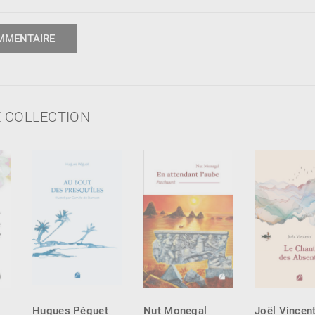
 COLLECTION
Hugues Péguet
Nut Monegal
Joël Vincen