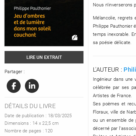
Nous n’inverserons pa
Mélancolie, regrets
Philippe Pauthonier 
RENCONTRE AVEC…
REVUE DE PRESSE
TOUT LE CATALOGUE
temps inexorable. En 
sa poésie délicate.
LIRE UN EXTRAIT
L'AUTEUR :
Phil
Partager :
Ingénieur dans une v
célébrée par ses pa
Artistes de France.
Ses poèmes et recue
DÉTAILS DU LIVRE
Floraux, ville de Na
Date de publication : 18/03/2025
ou un ensemble de p
Dimensions :
14 x 22,5 cm
décerné par l’associ
Nombre de pages :
120