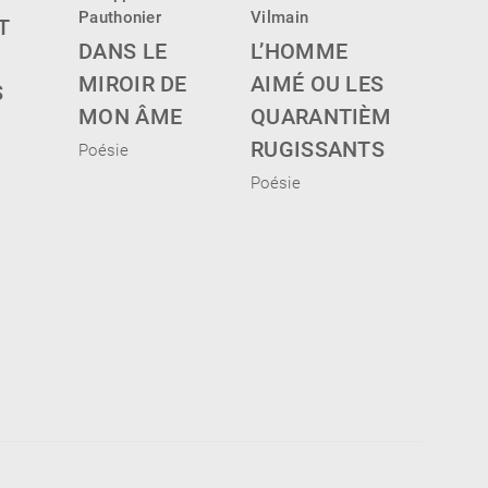
Pauthonier
Vilmain
T
LA M
DANS LE
L’HOMME
D’UNE
MIROIR DE
AIMÉ OU LES
S
Poésie
MON ÂME
QUARANTIÈMES
RUGISSANTS
Poésie
Poésie