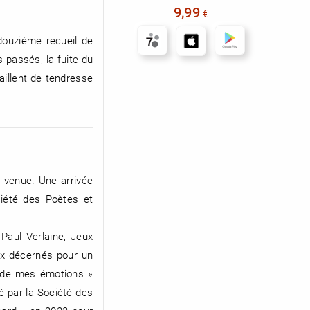
9,99
€
douzième recueil de
 passés, la fuite du
maillent de tendresse
e venue. Une arrivée
ciété des Poètes et
Paul Verlaine, Jeux
rix décernés pour un
e de mes émotions »
é par la Société des