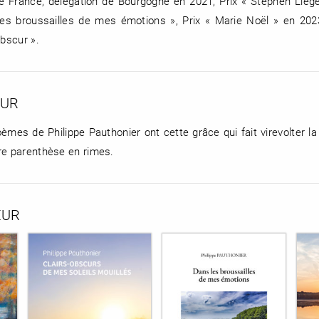
de France, délégation de Bourgogne en 2021, Prix « Stephen Liég
les broussailles de mes émotions », Prix « Marie Noël » en 20
obscur ».
EUR
mes de Philippe Pauthonier ont cette grâce qui fait virevolter la
re parenthèse en rimes.
EUR