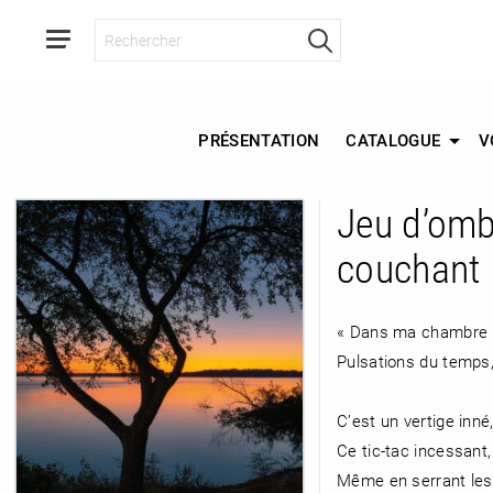
PRÉSENTATION
CATALOGUE
V
Jeu d’omb
RETOUR
couchant
RETOUR
RETOUR
« Dans ma chambre le 
Pulsations du temps
À PARAÎTRE
C’est un vertige inné
AVIS
A LA UNE
Ce tic-tac incessant,
Même en serrant les 
NOUVEAUTÉS