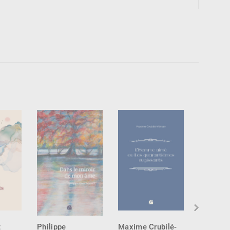
t
Philippe
Maxime Crubilé-
Gilles K