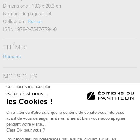
Dimensions :
13,3 x 20,3 cm
Nombre de pages :
160
Collection :
Roman
ISBN :
978-2-7547-7794-0
THÈMES
Romans
MOTS CLÉS
Combrailles, Massif Central, Auvergne, écologie, plomb
argentifère, conflits sociaux, lithium, développement durable,
Sioule
Éditions du Panthéon - 12, rue Antoine Bourdelle
75015 Paris