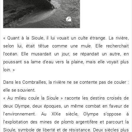
RENCONTRE AVEC…
REVUE DE PRESSE
TOUT LE CATALOGUE
« Quant à la Sioule, il lui vouait un culte étrange. La rivière,
selon lui, était têtue comme une mule. Elle recherchait
l’océan. Elle musardait un jour, se répandait un autre, en
poussant sa lame d’eau vers la plaine, mais elle voyait plus
loin. »
Dans les Combrailles, la rivière ne se contente pas de couler :
elle se souvient.
« Au milieu coule la Sioule » raconte les destins croisés de
deux Olympe, deux époques, un même combat en faveur de
l’environnement. Au XIXe siècle, Olympe s’oppose à
l’exploitation des mines de plomb argentifère et parcourt la
Sioule, symbole de liberté et de résistance. Deux siècles plus