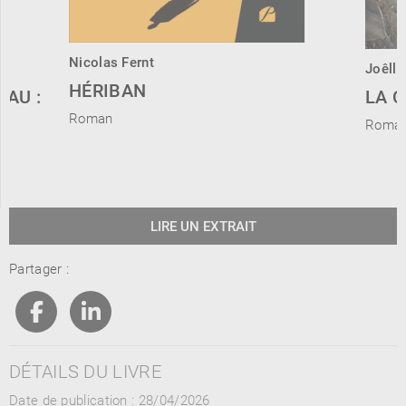
Nicolas Fernt
Joêlle
HÉRIBAN
EAU :
LA 
Roman
Roma
LIRE UN EXTRAIT
Partager :
DÉTAILS DU LIVRE
Date de publication : 28/04/2026