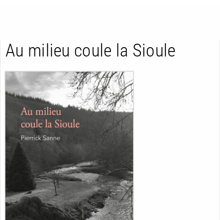
Au milieu coule la Sioule
RETOUR
RETOUR
RETOUR
À PARAÎTRE
AVIS
A LA UNE
NOUVEAUTÉS