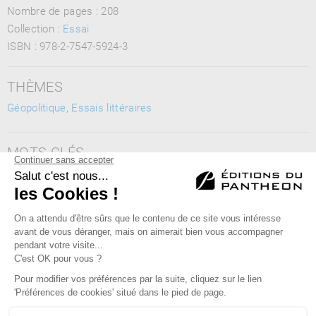
Nombre de pages :
208
Collection :
Essai
ISBN :
978-2-7547-5924-3
THÈMES
Géopolitique
,
Essais littéraires
MOTS CLÉS
vérité, fiction, fantasme, économie, concurrence, Chine,
Europe, USA, commerce, culture
Éditions du Panthéon - 12, rue Antoine Bourdelle
75015 Paris
01 43 71 14 72