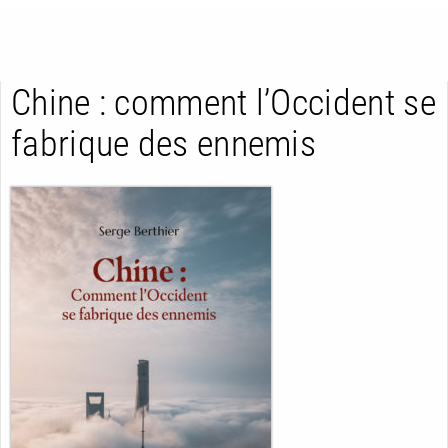
Chine : comment l’Occident se
fabrique des ennemis
RETOUR
RETOUR
RETOUR
À PARAÎTRE
AVIS
A LA UNE
NOUVEAUTÉS