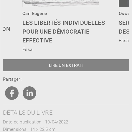
Carl Eugène
Oswal
LES LIBERTÉS INDIVIDUELLES
SERV
TION
POUR UNE DÉMOCRATIE
DES
EFFECTIVE
Essai
Essai
LIRE UN EXTRAIT
Partager :
DÉTAILS DU LIVRE
Date de publication : 19/04/2022
Dimensions :
14 x 22,5 cm