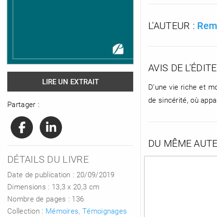
L'AUTEUR :
Remi
RENCONTRE AVEC…
REVUE DE PRESSE
TOUT LE CATALOGUE
AVIS DE L'ÉDIT
LIRE UN EXTRAIT
D’une vie riche et m
de sincérité, où appa
Partager :
DU MÊME AUT
DÉTAILS DU LIVRE
Date de publication : 20/09/2019
Dimensions :
13,3 x 20,3 cm
Nombre de pages :
136
Collection :
Mémoires, Témoignages