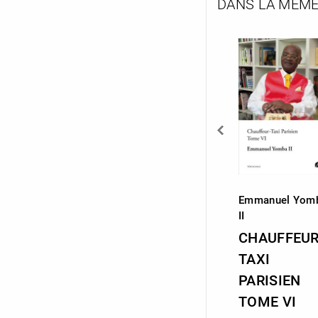
DANS LA MÊME
Isabelle Marchand
Françoise
Emmanuel Yom
Boldireff-
II
LES CHAÎNES
Rheaume
CHAUFFEUR
D’UN ANGE –
LA RIVIÈRE
TAXI
TOME I
ENCHANTÉE
PARISIEN
Mémoires,
Mémoires,
TOME VI
Témoignages
Témoignages