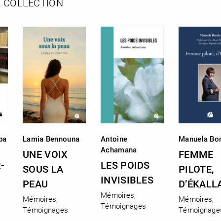
 COLLECTION
ba
Lamia Bennouna
Antoine
Manuela Bo
Achamana
UNE VOIX
FEMME
-
LES POIDS
SOUS LA
PILOTE,
INVISIBLES
PEAU
D’ÉKALLA
Mémoires,
Mémoires,
Mémoires,
Témoignages
Témoignages
Témoignage