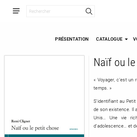
PRÉSENTATION
CATALOGUE
V
Naïf ou le
RETOUR
RETOUR
RETOUR
« Voyager, c’est un 
temps. »
S’identifiant au Pet
À PARAÎTRE
de son existence. Il 
Unis… Une vie rich
AVIS
A LA UNE
d’adolescence… et de m
NOUVEAUTÉS