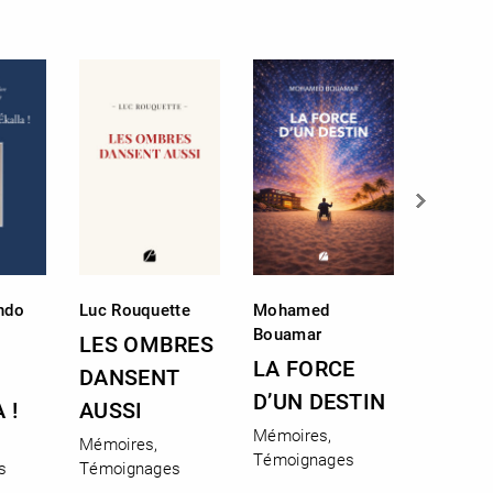
ndo
Luc Rouquette
Mohamed
Alexiann
Bouamar
LES OMBRES
ÉCLAT
LA FORCE
DANSENT
RÉSIL
D’UN DESTIN
 !
AUSSI
Mémoire
Mémoires,
Témoign
Mémoires,
Témoignages
s
Témoignages