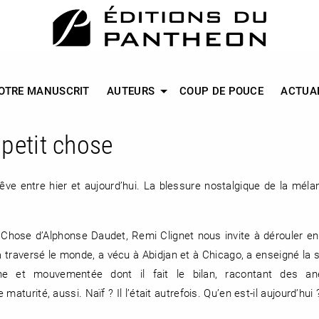
OTRE MANUSCRIT
AUTEURS
COUP DE POUCE
ACTUA
 petit chose
rêve entre hier et aujourd’hui. La blessure nostalgique de la mélan
it Chose d’Alphonse Daudet, Remi Clignet nous invite à dérouler en
a traversé le monde, a vécu à Abidjan et à Chicago, a enseigné la 
e et mouvementée dont il fait le bilan, racontant des an
aturité, aussi. Naïf ? Il l’était autrefois. Qu’en est-il aujourd’hui 