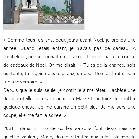
RENCONTRE AVEC…
REVUE DE PRESSE
TOUT LE CATALOGUE
« Comme tous les ans, deux jours avant Noël, je prends une
année. Quand j’étais enfant, je n’avais pas de cadeau. À
l’orphelinat, on me donnait une orange et une écharpe en guise
de cadeaux de Noël. On me disait : « Tu as de la chance, sois
contente, tu reçois deux cadeaux, un pour Noël et l’autre pour
ton anniversaire. »
Depuis que je suis seule, je continue à me fêter. J’achète une
demi-bouteille de champagne au Markett, histoire de m’offrir
quelque chose. Je me cuisine un petit plat. Je me sers une
coupe, elle me fait la soirée. »
2031 : dans un monde où les saisons font désormais ce
qu’elles veulent, Marie, douce retraitée aux rides pleines de