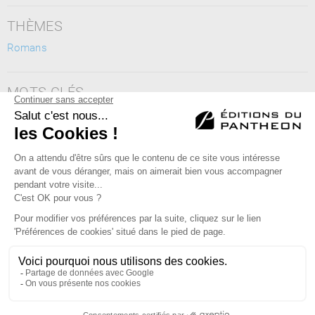
THÈMES
Romans
MOTS CLÉS
vieillesse, troisième âge, retraite, douceur, mélancolie, tranche
de vie, amitié
Éditions du Panthéon - 12, rue Antoine Bourdelle
75015 Paris
01 43 71 14 72
FAQ
LIBRAIRIES
MENTIONS LÉGALES
CONTACT