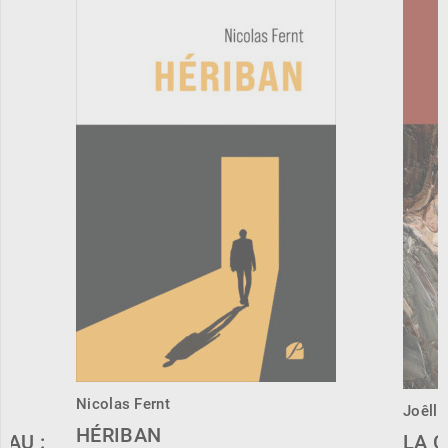
Nicolas Fernt
Joêlle
HÉRIBAN
EAU :
LA 