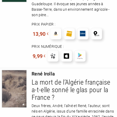
Guadeloupe. Il évoque ses jeunes années à
Basse-Terre, dans un environnement agricole -
son père...
PRIX PAPIER :
13,90
€
PRIX NUMÉRIQUE :
9,99
€
René Irolla
La mort de l’Algérie française
a-t-elle sonné le glas pour la
France ?
Deux frères, André, l’aîné et René, l’auteur, sont
nés en Algérie, issus d’une famille enracinée dans
ce pays depuis la fin du XIXe siècle. 1962, l’exode,