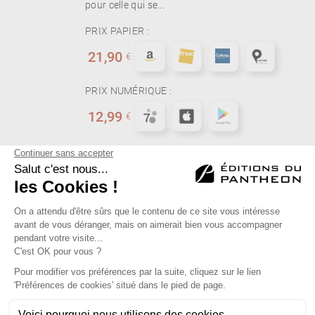
pour celle qui se...
PRIX PAPIER :
21,90
€
PRIX NUMÉRIQUE :
12,99
€
First
Previous
6
Next
Last
Éditions du Panthéon - 12, rue Antoine Bourdelle
75015 Paris
01 43 71 14 72