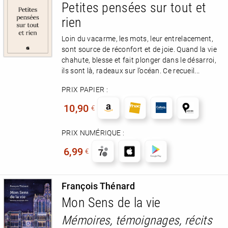
Petites pensées sur tout et
rien
Loin du vacarme, les mots, leur entrelacement,
RENCONTRE AVEC…
REVUE DE PRESSE
sont source de réconfort et de joie. Quand la vie
TOUT LE CATALOGUE
chahute, blesse et fait plonger dans le désarroi,
ils sont là, radeaux sur l’océan. Ce recueil...
PRIX PAPIER :
10,90
€
PRIX NUMÉRIQUE :
6,99
€
François Thénard
Mon Sens de la vie
Mémoires, témoignages, récits