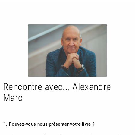
RETOUR
RETOUR
RETOUR
Rencontre avec... Alexandre
Marc
À PARAÎTRE
AVIS
A LA UNE
Pouvez-vous nous présenter votre livre ?
NOUVEAUTÉS