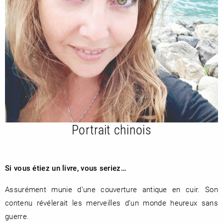
RENCONTRE AVEC…
REVUE DE PRESSE
TOUT LE CATALOGUE
Portrait chinois
Si vous étiez un livre, vous seriez…
Assurément munie d’une couverture antique en cuir. Son
contenu révélerait les merveilles d’un monde heureux sans
guerre.