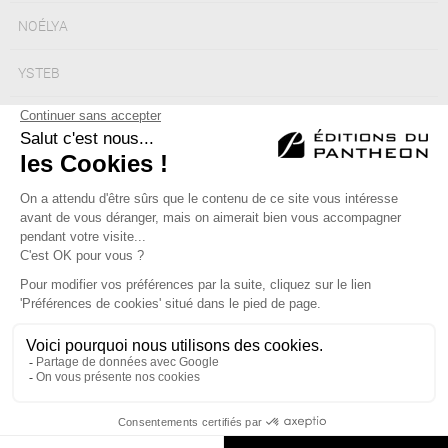
NOÉLYA
YSTEB
MERIEME HAWA
MONIQUE ICKX
Éditions du Panthéon - 12, rue Antoine Bourdelle
75015 Paris
01 43 71 14 72
FAQ
LIBRAIRIES
MENTIONS LÉGALES
CONTACT