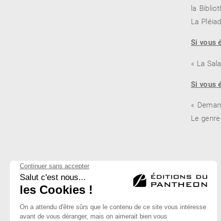
la Bibli
La Pléia
Si vous 
« La Sala
Si vous é
« Demand
Le genre