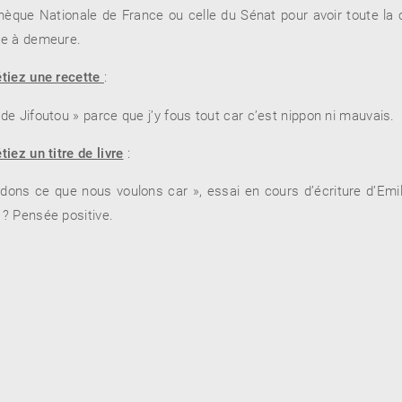
othèque Nationale de France ou celle du Sénat pour avoir toute la c
de à demeure.
étiez une recette
:
de Jifoutou » parce que j’y fous tout car c’est nippon ni mauvais.
tiez un titre de livre
:
ons ce que nous voulons car », essai en cours d’écriture d’Emil
 ? Pensée positive.