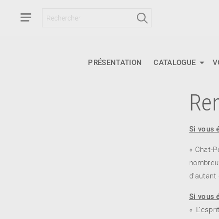
PRÉSENTATION
CATALOGUE
V
Ren
RETOUR
RETOUR
RETOUR
Si vous é
« Chat-P
nombreux
À PARAÎTRE
d’autant 
AVIS
A LA UNE
Si vous 
« L’espr
NOUVEAUTÉS