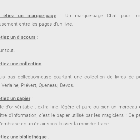
 étiez un marque-page
: Un marque-page Chat pour me 
usement entre les pages d’un livre.
étiez un discours
:
ur tout.
étiez une collection
…
is pas collectionneuse pourtant une collection de livres de p
, Verlaine, Prévert, Queneau, Devos.
étiez un papier
:
lle d’or véritable : extra fine, légère et pure ou bien un morceau 
titre d’information, c’est le papier utilisé par les magiciens : Ce p
s’embrase en un éclair sans laisser la moindre trace.
étiez une bibliothèque
: