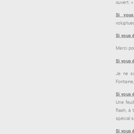
ouvert. »
Si vous
voluptue
RENCONTRE AVEC…
REVUE DE PRESSE
TOUT LE CATALOGUE
Si vous 
Merci po
Si vous 
Je ne su
Fontaine
Si vous 
Une feui
flash, à 
spécial 
Si vous 