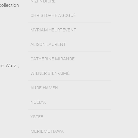
N’ZI N’DIORE
ollection
CHRISTOPHE AGOGUÉ
MYRIAM HEURTEVENT
ALISON LAURENT
CATHERINE MIRANDE
ie Würz ;
WILNER BIEN-AIMÉ
AUDE HAMEN
NOÉLYA
YSTEB
MERIEME HAWA