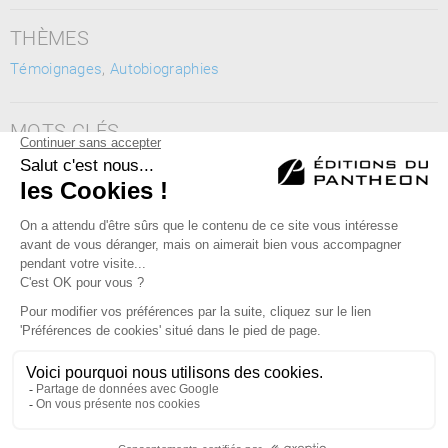
THÈMES
Témoignages
,
Autobiographies
MOTS CLÉS
portrait de chauffeur de taxi, récit de vie, humanité et
bienveillance, Paris au quotidien
Éditions du Panthéon - 12, rue Antoine Bourdelle
75015 Paris
01 43 71 14 72
FAQ
LIBRAIRIES
MENTIONS LÉGALES
CONTACT