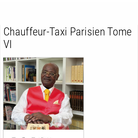
Chauffeur-Taxi Parisien Tome
VI
RETOUR
RETOUR
RETOUR
À PARAÎTRE
AVIS
A LA UNE
NOUVEAUTÉS