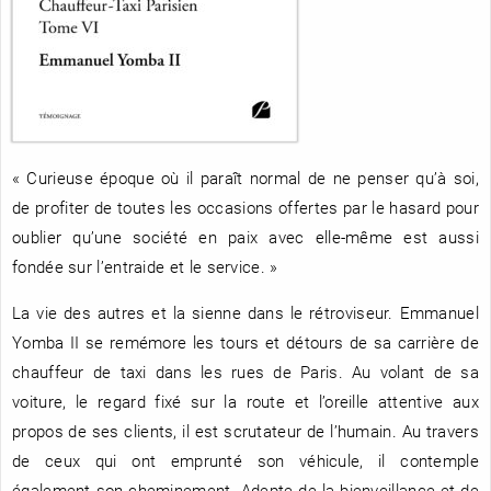
RENCONTRE AVEC…
REVUE DE PRESSE
TOUT LE CATALOGUE
« Curieuse époque où il paraît normal de ne penser qu’à soi,
de profiter de toutes les occasions offertes par le hasard pour
oublier qu’une société en paix avec elle-même est aussi
fondée sur l’entraide et le service. »
La vie des autres et la sienne dans le rétroviseur. Emmanuel
Yomba II se remémore les tours et détours de sa carrière de
chauffeur de taxi dans les rues de Paris. Au volant de sa
voiture, le regard fixé sur la route et l’oreille attentive aux
propos de ses clients, il est scrutateur de l’humain. Au travers
de ceux qui ont emprunté son véhicule, il contemple
également son cheminement. Adepte de la bienveillance et de