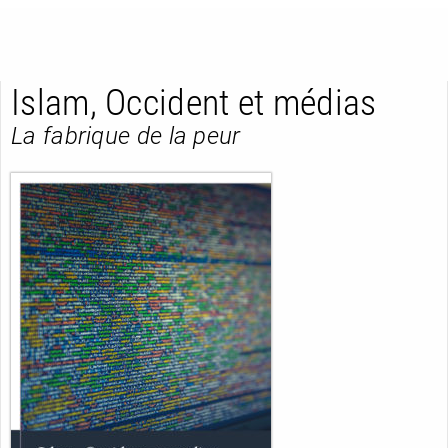
Islam, Occident et médias
La fabrique de la peur
RETOUR
RETOUR
RETOUR
À PARAÎTRE
AVIS
A LA UNE
NOUVEAUTÉS