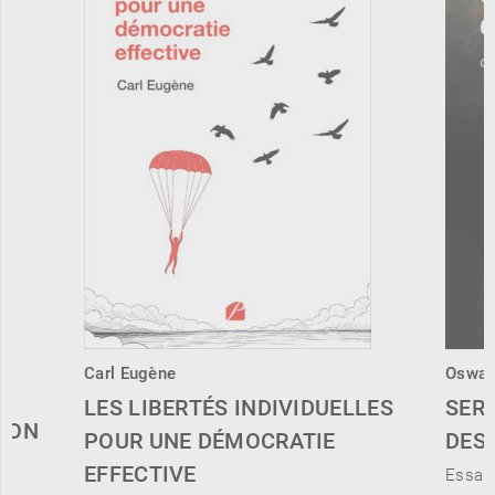
Carl Eugène
Oswal
LES LIBERTÉS INDIVIDUELLES
SERV
TION
POUR UNE DÉMOCRATIE
DES
EFFECTIVE
Essai