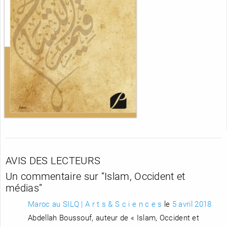
AVIS DES LECTEURS
Un commentaire sur “
Islam, Occident et
médias
”
Maroc au SILQ | A r t s & S c i e n c e s
le
5 avril 2018
Abdellah Boussouf, auteur de « Islam, Occident et