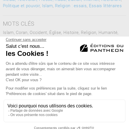
Politique et pouvoir
,
Islam
,
Religion : essais
,
Essais littéraires
MOTS CLÉS
Islam, Coran, Occident, Église, Histoire, Religion, Humanité,
Pluralisme culturel, Diversité, Médias, Islamophobie, Vivre
ensemble, Education, Scolarité, Mosquées, Lieux de culte,
Terrorisme, Opinion publique, Mohammed VI
Éditions du Panthéon - 12, rue Antoine Bourdelle
75015 Paris
01 43 71 14 72
FAQ
LIBRAIRIES
MENTIONS LÉGALES
CONTACT