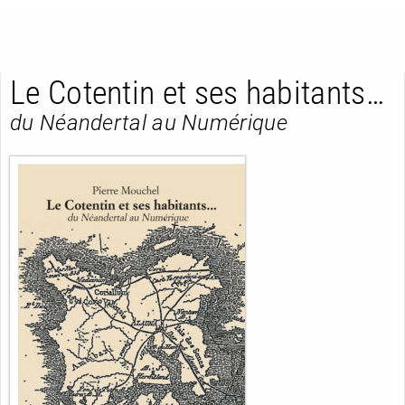
Le Cotentin et ses habitants…
du Néandertal au Numérique
RETOUR
RETOUR
RETOUR
À PARAÎTRE
AVIS
A LA UNE
NOUVEAUTÉS