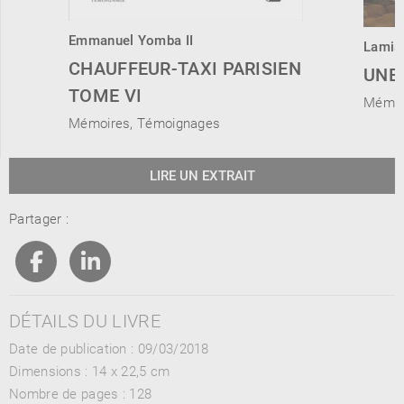
Emmanuel Yomba II
Lamia
CHAUFFEUR-TAXI PARISIEN
UNE 
TOME VI
Mémoi
Mémoires, Témoignages
LIRE UN EXTRAIT
Partager :
DÉTAILS DU LIVRE
Date de publication : 09/03/2018
Dimensions :
14 x 22,5 cm
Nombre de pages :
128