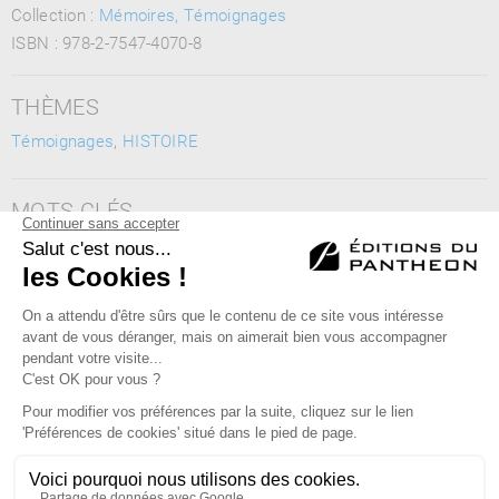
Collection :
Mémoires, Témoignages
ISBN :
978-2-7547-4070-8
THÈMES
Témoignages
,
HISTOIRE
MOTS CLÉS
Cotentin, Histoire, Fresque, Guerre, France, Mémoire,
Résilience, Enseignement du passé, Racines, Optimisme
Éditions du Panthéon - 12, rue Antoine Bourdelle
75015 Paris
01 43 71 14 72
FAQ
LIBRAIRIES
MENTIONS LÉGALES
CONTACT