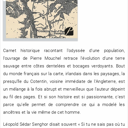
RENCONTRE AVEC…
REVUE DE PRESSE
TOUT LE CATALOGUE
Carnet historique racontant l’odyssée d’une population,
l’ouvrage de Pierre Mouchel retrace l’évolution d’une terre
sauvage entre côtes dentelées et bocages verdoyants. Bout
du monde français sur la carte, irlandais dans les paysages, la
presqu’île du Cotentin, voisine immédiate de l’Angleterre, est
un mélange à la fois abrupt et merveilleux que l’auteur dépeint
au fil des pages. Et si son histoire est si passionnante, c’est
parce qu’elle permet de comprendre ce qui a modelé les
ancêtres et la vie même de cet homme.
Léopold Sédar Senghor disait souvent « Si tu ne sais pas où tu