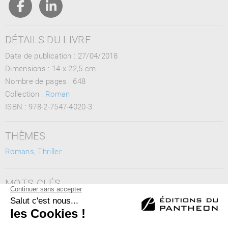
DÉTAILS DU LIVRE
Date de publication : 27/04/2018
Dimensions :
14 x 22,5 cm
Nombre de pages :
648
Collection :
Roman
ISBN :
978-2-7547-4020-3
THÈMES
Romans
,
Thriller
MOTS CLÉS
Mafia, Triade Chinoise, Détective, Chine, Paris, Japon,
Institution, Empire invisible, Thriller, Cruauté