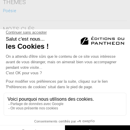
THÈMES
Poésie
MOTS CLÉS
poésie, poète, poème, nature, environnement, vie, humanité,
philosophie, paysage, faune, flore
Éditions du Panthéon - 12, rue Antoine Bourdelle
75015 Paris
01 43 71 14 72
FAQ
LIBRAIRIES
MENTIONS LÉGALES
CONTACT