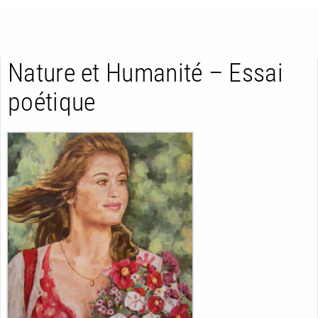
Nature et Humanité – Essai
poétique
RETOUR
RETOUR
RETOUR
À PARAÎTRE
AVIS
A LA UNE
NOUVEAUTÉS