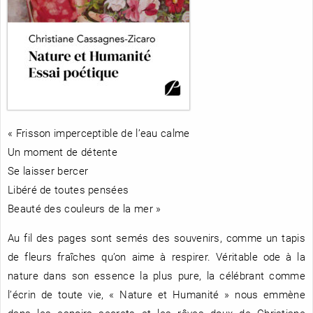
RENCONTRE AVEC…
REVUE DE PRESSE
TOUT LE CATALOGUE
« Frisson imperceptible de l’eau calme
Un moment de détente
Se laisser bercer
Libéré de toutes pensées
Beauté des couleurs de la mer »
Au fil des pages sont semés des souvenirs, comme un tapis
de fleurs fraîches qu’on aime à respirer. Véritable ode à la
nature dans son essence la plus pure, la célébrant comme
l’écrin de toute vie, « Nature et Humanité » nous emmène
dans les espoirs secrets et les rêves doux de Christiane