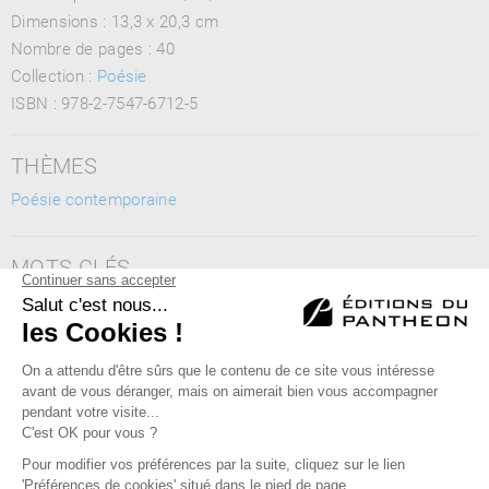
Dimensions :
13,3 x 20,3 cm
Nombre de pages :
40
Collection :
Poésie
ISBN :
978-2-7547-6712-5
THÈMES
Poésie contemporaine
MOTS CLÉS
poésie, poète, poème, amour, deuil, religion, famille,
romantisme, classicisme, littérature
Éditions du Panthéon - 12, rue Antoine Bourdelle
75015 Paris
01 43 71 14 72