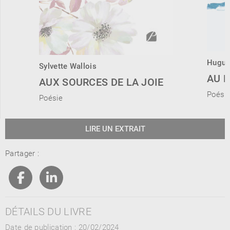
Hugue
Sylvette Wallois
AU B
AUX SOURCES DE LA JOIE
Poési
Poésie
LIRE UN EXTRAIT
Partager :
DÉTAILS DU LIVRE
Date de publication : 20/02/2024