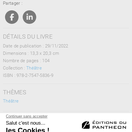
Partager :
DÉTAILS DU LIVRE
Date de publication : 29/11/2022
Dimensions :
13,3 x 20,3 cm
Nombre de pages :
104
Collection :
Théâtre
ISBN :
978-2-7547-5836-9
THÈMES
Théâtre
MOTS CLÉS
théâtre, drame familial, secret de famille, adaptation