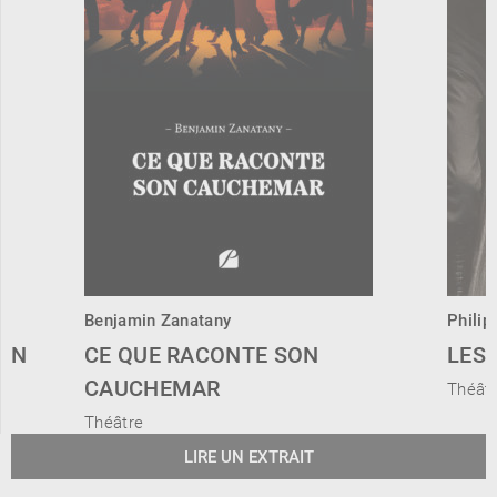
Benjamin Zanatany
Philip
 EN
CE QUE RACONTE SON
LES
CAUCHEMAR
Théât
Théâtre
LIRE UN EXTRAIT