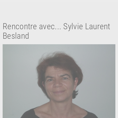
Rencontre avec... Sylvie Laurent
Besland
RETOUR
RETOUR
RETOUR
À PARAÎTRE
AVIS
A LA UNE
NOUVEAUTÉS