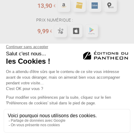
13,90
€
PRIX NUMÉRIQUE :
9,99
€
First
Previous
25
Next
Last
Éditions du Panthéon - 12, rue Antoine Bourdelle
75015 Paris
01 43 71 14 72
FAQ
LIBRAIRIES
MENTIONS LÉGALES
CONTACT