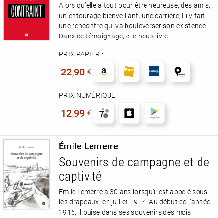
Alors qu’elle a tout pour être heureuse, des amis,
un entourage bienveillant, une carrière, Lily fait
une rencontre qui va bouleverser son existence.
Dans ce témoignage, elle nous livre...
RENCONTRE AVEC…
REVUE DE PRESSE
PRIX PAPIER :
TOUT LE CATALOGUE
22,90
€
PRIX NUMÉRIQUE :
12,99
€
Émile Lemerre
Souvenirs de campagne et de
captivité
Émile Lemerre a 30 ans lorsqu’il est appelé sous
les drapeaux, en juillet 1914. Au début de l’année
1916, il puise dans ses souvenirs des mois