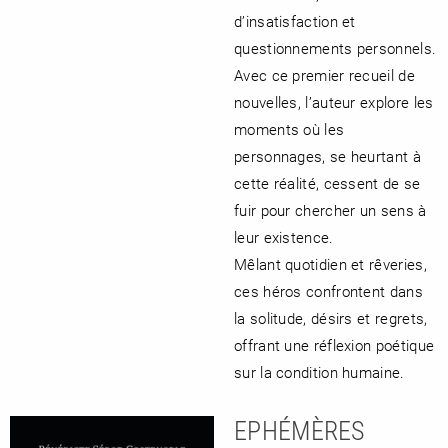
d’insatisfaction et
questionnements personnels.
Avec ce premier recueil de
RENCONTRE AVEC…
REVUE DE PRESSE
nouvelles, l’auteur explore les
TOUT LE CATALOGUE
moments où les
personnages, se heurtant à
cette réalité, cessent de se
fuir pour chercher un sens à
leur existence.
Mêlant quotidien et rêveries,
ces héros confrontent dans
la solitude, désirs et regrets,
offrant une réflexion poétique
sur la condition humaine.
EPHÉMÈRES