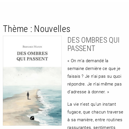
Thème :
Nouvelles
DES OMBRES QUI
PASSENT
« On m’a demandé la
RETOUR
semaine dernière ce que je
RETOUR
RETOUR
faisais ? Je n’ai pas su quoi
répondre. Je n’ai même pas
d’adresse à donner. »
À PARAÎTRE
La vie n’est qu’un instant
fugace, que chacun traverse
AVIS
A LA UNE
à sa manière, entre routines
rassurantes, sentiments
NOUVEAUTÉS