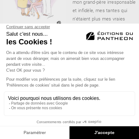
mon grand-père irresponsable
et infidèle, mes tantes qui
n’étaient plus mes vraies
tantes, mais des «demi-
tantes», la guerre qu’elle avait
vécue, et puis… Sa vie, tout
simplement, son histoire
sans filtre et sans personne
d’autre pour écouter que moi.
»
Dans « PluriElles », Céline
Kokkomäki expose une
galerie de portraits féminins.
Des femmes jeunes ou
âgées, de toutes origines, aux
allures et aux vies multiples