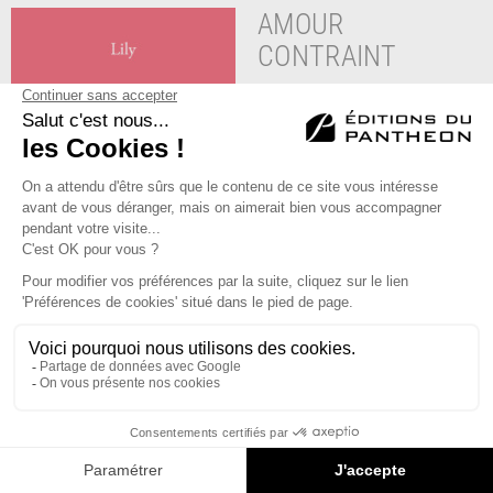
AMOUR
CONTRAINT
« La femme qui se relève est
plus forte que celle qui n’est
jamais tombée. Cette
épreuve aura changé ma vie
à jamais. Je ne commettrai
plus les mêmes erreurs. »
Alors qu’elle a tout pour être
heureuse, des amis, un
entourage bienveillant, une
carrière, Lily fait une
rencontre qui va bouleverser
son existence. Dans ce
témoignage, elle nous livre