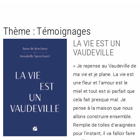
Thème :
Témoignages
LA VIE EST UN
VAUDEVILLE
« Je repense au Vaudeville de
RETOUR
ma vie et je plane. La vie est
RETOUR
RETOUR
une fleur et l’amour est le
miel et tout est si parfait que
cela fait presque mal. Je
À PARAÎTRE
pense à la maison que nous
allons construire ensemble.
AVIS
A LA UNE
Remplie de toiles d’araignées
pour l’instant, il va falloir faire
NOUVEAUTÉS