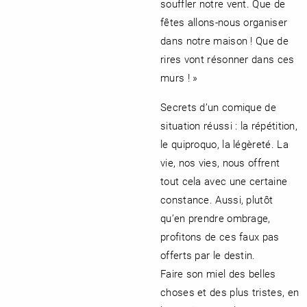
souffler notre vent. Que de
fêtes allons-nous organiser
dans notre maison ! Que de
rires vont résonner dans ces
RENCONTRE AVEC…
REVUE DE PRESSE
TOUT LE CATALOGUE
murs ! »
Secrets d’un comique de
situation réussi : la répétition,
le quiproquo, la légèreté. La
vie, nos vies, nous offrent
tout cela avec une certaine
constance. Aussi, plutôt
qu’en prendre ombrage,
profitons de ces faux pas
offerts par le destin.
Faire son miel des belles
choses et des plus tristes, en