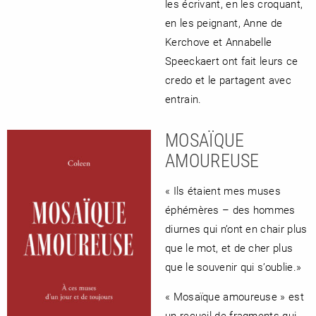
les écrivant, en les croquant,
en les peignant, Anne de
Kerchove et Annabelle
Speeckaert ont fait leurs ce
credo et le partagent avec
entrain.
MOSAÏQUE
AMOUREUSE
« Ils étaient mes muses
éphémères – des hommes
diurnes qui n’ont en chair plus
que le mot, et de cher plus
que le souvenir qui s’oublie.»
« Mosaïque amoureuse » est
un recueil de fragments qui,