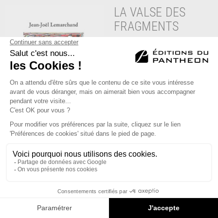
LA VALSE DES
FRAGMENTS
« Chères lectrices, Chers
lecteurs, la mer n’en finira
pas de nous bercer ; ouvrons
la porte sur la plage ! Ça
partira dans tous les sens, on
lira, on ne lira pas, là où l’on
veut, il n’y a pas de direction,
en bas en haut, en haut en
bas, à gauche à droite, à
droite à gauche.
Dans tous les sens, dans
n’importe quel sens, peu
importe le lieu, il importe de
lire, dansons ! C’est une