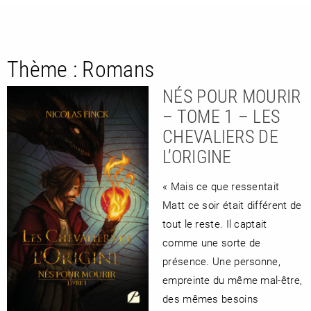
Thème :
Romans
NÉS POUR MOURIR
– TOME 1 – LES
CHEVALIERS DE
L’ORIGINE
RETOUR
RETOUR
RETOUR
« Mais ce que ressentait
Matt ce soir était différent de
tout le reste. Il captait
À PARAÎTRE
comme une sorte de
présence. Une personne,
AVIS
A LA UNE
empreinte du même mal-être,
des mêmes besoins
NOUVEAUTÉS