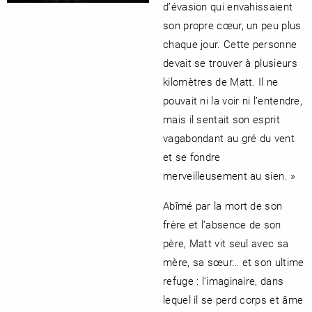
d’évasion qui envahissaient
son propre cœur, un peu plus
chaque jour. Cette personne
devait se trouver à plusieurs
RENCONTRE AVEC…
REVUE DE PRESSE
TOUT LE CATALOGUE
kilomètres de Matt. Il ne
pouvait ni la voir ni l’entendre,
mais il sentait son esprit
vagabondant au gré du vent
et se fondre
merveilleusement au sien. »
Abîmé par la mort de son
frère et l’absence de son
père, Matt vit seul avec sa
mère, sa sœur… et son ultime
refuge : l’imaginaire, dans
lequel il se perd corps et âme